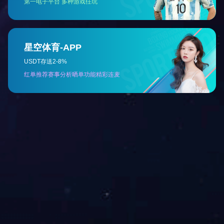
ISO认证
ISO认证
ISO认证
ISO认证
ISO认证
上一页
1
下一页
首页
解决方案
弱电系统建设及智能化系统
信息安全整体解决方案
安全云解
决方案
开云·体育-开云online（中国） 网络建设方案
智能化机
房建设及动环监测
分支组网及移动办公
智能化组网解决方案
新闻资讯
公司新闻
行业新闻