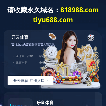
首页
解决方案

解决方案
进一步了解

弱电系统建设及智能化系统
信息安全整体解决方案
安全云解决方案
开云·体育-开云online（中国） 网络建设方案
智能化机房建设及动环监测