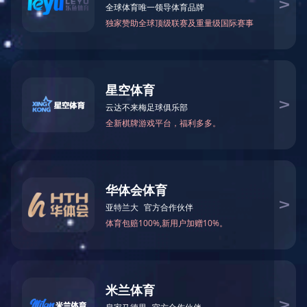
分支组网及移动办公
智能化组网解决方案
新闻资讯

新闻资讯
进一步了解

公司新闻
行业新闻
工程案例

工程案例
进一步了解
