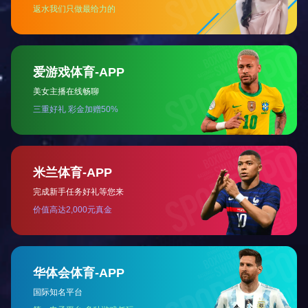
网络建设方案
分类：
解决方案
发布时间：
2022-07-29 15:50:02
访问量：
0
概要:
概要:
详情
无线网络现状及问题
智慧无线解决方案
“强防御+高隔离”的开云·体育-开云online（中国）
专网专用业务隔离，保核心业务安全