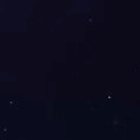
息化、智能化的物质介质，支持将来语音、数据、图文、多媒体等综合