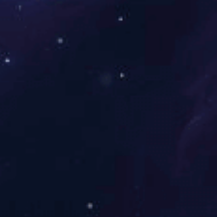
ISO认证
综合布线系统是智能化办公室建设数字化信息系统基础设施，是将所