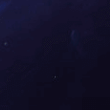
信、网络安全、网络管理等领域拥有专业的技术解决方案和专业服