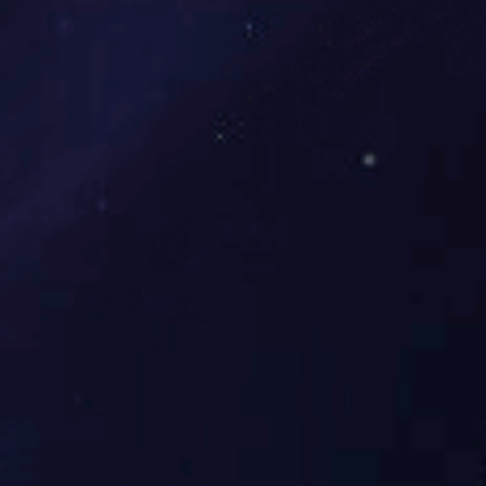
7
腾展科技
大解决方案
以客户为中心、服务只有起点，满意没有终点！
弱电系统建设及智能化系统
有语音、数据等系统进行统一的规划设计的结构化布线系统，为办公提供信
应用。