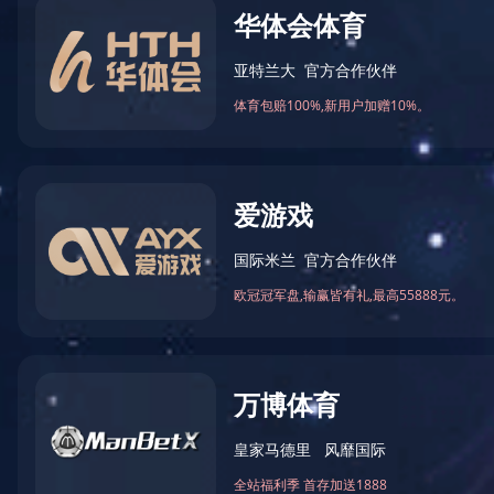
分支组网及移动办公
智能化组网解决方案
新闻资讯

新闻资讯
进一步了解

公司新闻
行业新闻
工程案例

工程案例
进一步了解
