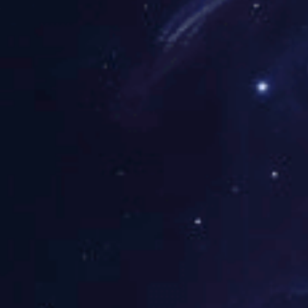
新ICT解决方案服务商
NEW ICT SOLUTION SERVICE PROVIDER
关于我们
开云·体育-开云online（中国） （以下简称腾展科技）
户需求为导向，用优质产品、专业技术和完善服务为依托，为
势。腾展信息已成为业内值得信赖的商业合作伙伴、华南地区
腾展科技自成立以来不断优化先进的服务管理体系、高交付能
理、信锐金牌经销商、华为认证经销商、维谛合作伙伴、申瓯
查看详情 +