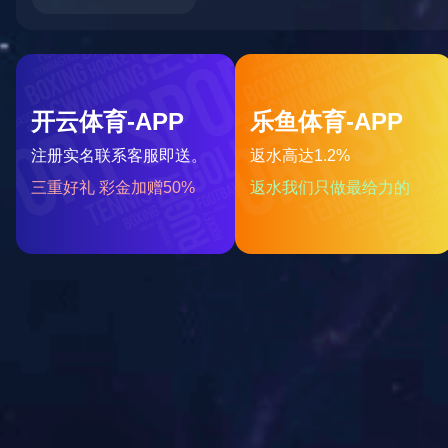
国内案例
国外案例
关于我们

关于我们
进一步了解

公司简介
企业文化
荣誉资质
发展历程
合作品牌
开云·体育-开云online（中国）