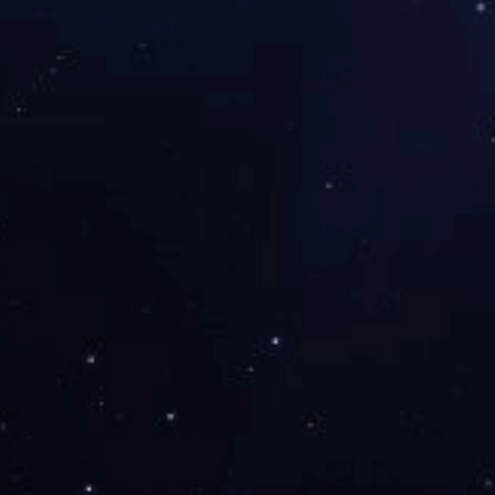
案例3
上一页
1
下一页
首页
解决方案
弱电系统建设及智能化系统
信息安全整体解决方案
安全云解决
新闻资讯
公司新闻
行业新闻
工程案例
国内案例
国外案例
关于我们
公司简介
企业文化
荣誉资质
发展历程
合作品牌
开云·体育-开云online（中国）
开云·体育-开云online（中国）
服务热线：