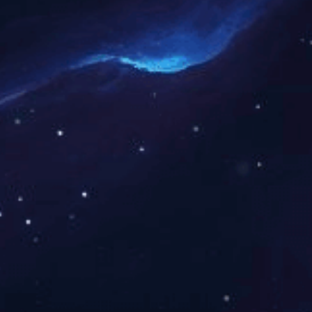
案例1
案例1
案例2
案例2
案例5
案例5
案例4
案例4
案例3