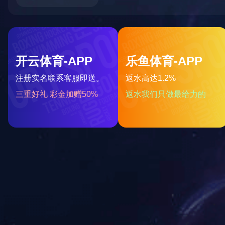
国内案例
国外案例
关于我们

关于我们
进一步了解

公司简介
企业文化
荣誉资质
发展历程
合作品牌
开云·体育-开云online（中国）