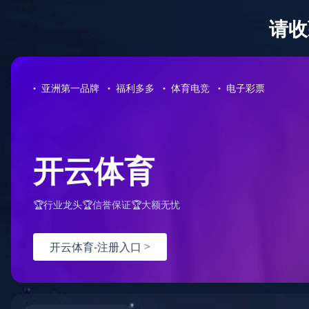
首页
解决方案

解决方案
进一步了解

弱电系统建设及智能化系统
信息安全整体解决方案
安全云解决方案
开云·体育-开云online（中国） 网络建设方案
智能化机房建设及动环监测