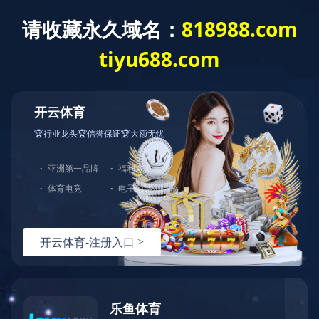
首页
解决方案

解决方案
进一步了解

弱电系统建设及智能化系统
信息安全整体解决方案
安全云解决方案
开云·体育-开云online（中国） 网络建设方案
智能化机房建设及动环监测