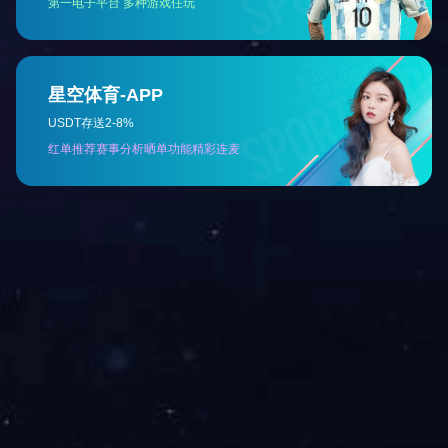
扫二维码用手机看
首页
解决方案
弱电系统建设及智能化系统
信息安全整体解决方案
安全云解
决方案
开云·体育-开云online（中国） 网络建设方案
智能化机
房建设及动环监测
分支组网及移动办公
智能化组网解决方案
新闻资讯
公司新闻
行业新闻
工程案例
国内案例
国外案例
关于我们
公司简介
企业文化
荣誉资质
发展历程
合作品牌
开云·体育-开云online（中国）
开云·体育-开云online（中国）