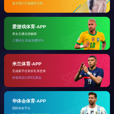
分类：
解决方案
发布时间：
2022-07-29 15:49:37
访问量：
0
概要:
概要:
详情
数据安全解决方案为数据安全设计全面可信的防御体系，提
出“知”、“识”、“控”、“察”、“行”的数据安全治理方法 论，以
及包括数据梳理、运维数据监管、业务数据监管、办公数据监
管、数据的可视化的完整解决方案，有效保护数据在全生 命
周期过程中的安全，达到合法采集、合理利用、静态可知、动
态可控的防护目标。
一个中心，四个领域， 五个阶段
数据安全体系