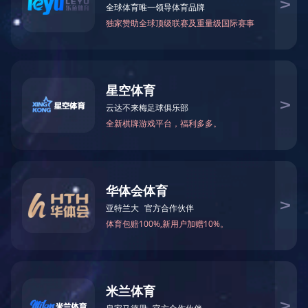
分支组网及移动办公
智能化组网解决方案
新闻资讯

新闻资讯
进一步了解

公司新闻
行业新闻
工程案例

工程案例
进一步了解
