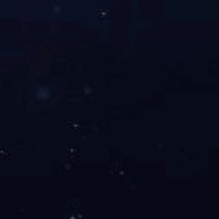
处理，顶部建议做微孔铝扣天花，顶面其主要作用是防火、美观
，排列有序，保证机房底部整体性、美观性。
方案
开云·体育-开云online（中国） 网络建设方案
智能化机房建