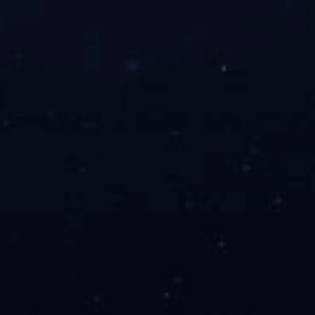
、降噪、防尘。灯具、烟感、温感探头等均安装在机房顶面，由
设及动环监测
分支组网及移动办公
智能化组网解决方案