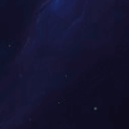
向未来的解决方案（2）灵活性：行级空调可实现按需部署,实
面是工程师为我们测算出来的一个模拟结果显示。话不多说，看
合部署