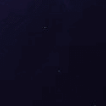
现平滑扩容
两者之间的对比。