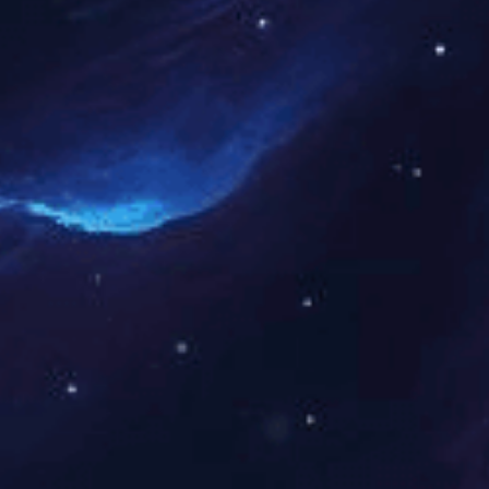
据中心演进，支持高密度及混合部署。结论：行级空调是一种面
分类：
公司新闻
作者：
来源：
发布时间：
2022-05-10
访问量：
0
详情
今天咱们就聊一聊它们之间的灵活性及可靠性和节能效果。下
（1）灵活性：行级空调匹配数据中心演进，支持高密度及混
结论：行级空调是一种面向未来的解决方案
（2）灵活性：行级空调可实现按需部署,实现平滑扩容
扫二维码用手机看
上一个
:
无
下一个
:
弱电机房工程改造-机房改造建设工程
上一个
:
无