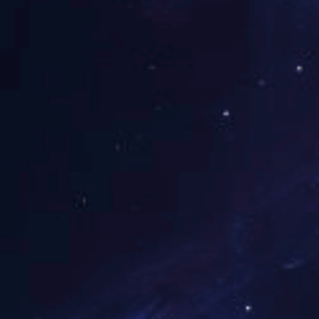
模块化机房与传统机房区别有
分类：
公司新闻
作者：
来源：
发布时间：
2022-05-10
访问量：
0
【概要描述】
今天咱们就聊一聊它们之间的灵活性及可靠性和
据中心演进，支持高密度及混合部署。结论：行级空调是一种面

模块化机房与传统机房区别有哪些？
模块化机房与传统机房区别有
【概要描述】
今天咱们就聊一聊它们之间的灵活性及可靠性和