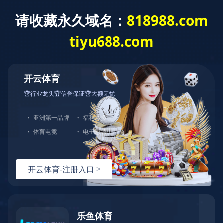
首页
解决方案

解决方案
进一步了解

弱电系统建设及智能化系统
信息安全整体解决方案
安全云解决方案
开云·体育-开云online（中国） 网络建设方案
智能化机房建设及动环监测